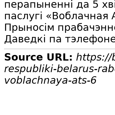
перапыненні да 5 хв
паслугі «Воблачная 
Прыносім прабачэнне
Даведкі па тэлефоне
Source URL:
https:/
respubliki-belarus-ra
voblachnaya-ats-6