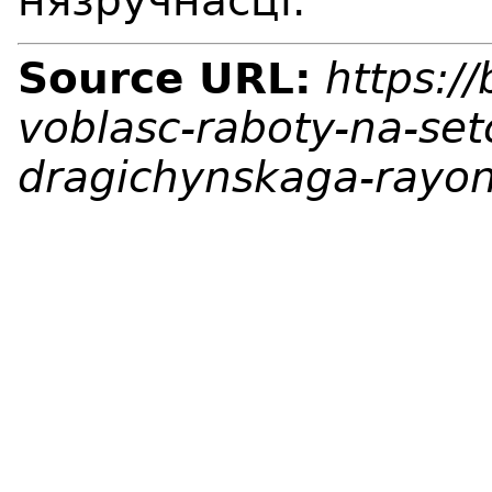
нязручнасці.
Source URL:
https:/
voblasc-raboty-na-set
dragichynskaga-rayo