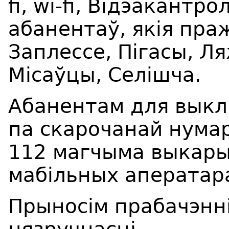
fi
,
wi
-
fi
,
Відэакантро
абанентаў, якія праж
Заплессе, Пігасы, Ля
Місаўцы, Селішча.
Абанентам для выкл
па скарочанай нумар
112 магчыма выкары
мабільных аператар
Прыносім прабачэнні