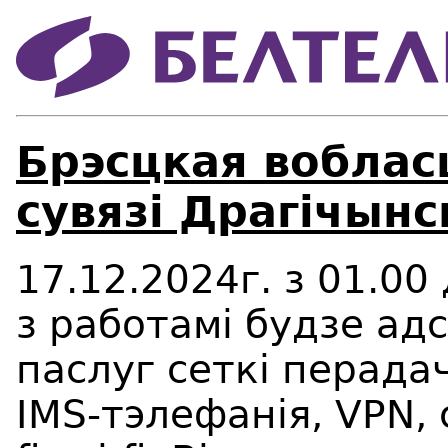
Брэсцкая воблас
сувязі Драгічынс
17.12.2024г. з 01.00 
з работамі будзе ад
паслуг сеткі перада
IMS
-тэлефанія
,
VPN
,