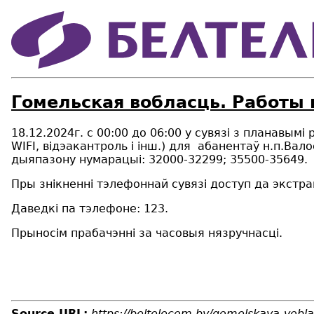
Гомельская вобласць. Работы н
18.12.2024г. с 00:00 до 06:00 у сувязі з планавымі
WIFI, відэакантроль і інш.) для абанентаў
н.п.В
а
ло
дыяпазону нумарацыі:
3
20
00-3
22
99
;
3
55
00-3
56
49.
Пры знікненні тэлефоннай сувязі доступ да экстр
Даведкі па тэлефоне: 123.
Прыносім прабачэнні за часовыя нязручнасці.
Source URL:
https://beltelecom.by/gomelskaya-vobl