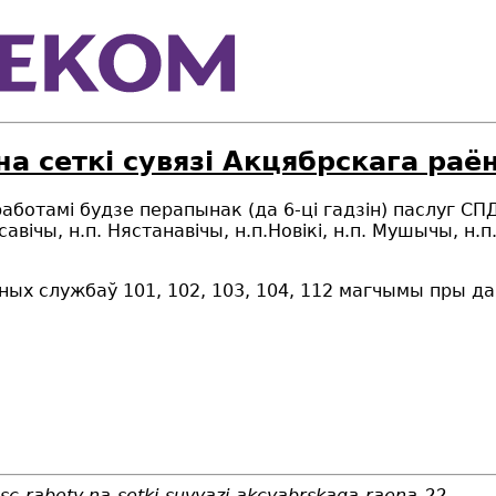
а сеткi сувязi Акцябрскага раëн
 работамі будзе перапынак (да 6-ці гадзін) паслуг СПД
с
а
ві
ч
ы
, н.п. Н
я
стан
а
в
і
ч
ы
, н.п.Нов
і
к
і
, н.п. Муш
ы
ч
ы
, н.п
аных службаў 101, 102, 103, 104, 112 магчымы пры д
asc-raboty-na-setki-suvyazi-akcyabrskaga-raena-22