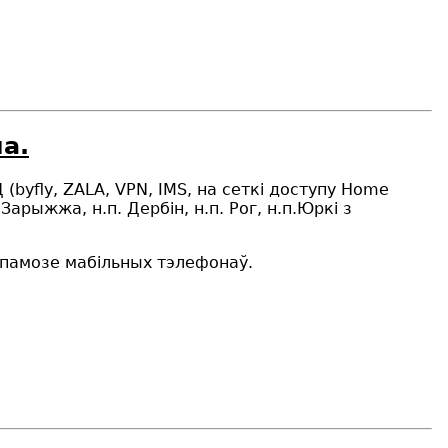
а.
 (byfly, ZALA, VPN, IMS, на сеткі доступу Home
.Зар
ы
ж
жа
, н.п. Дерб
і
н, н.п. Рог, н.п.Юрк
і
з
апамозе мабільных тэлефонаў.