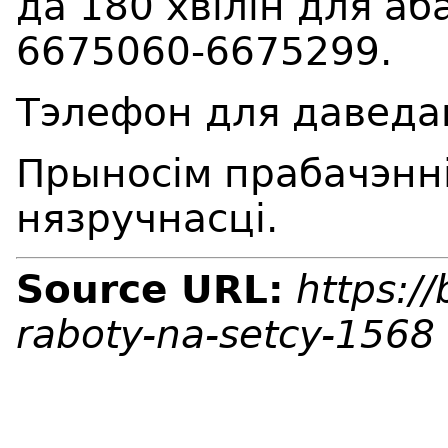
да 180 хвiлiн для а
6675060-6675299.
Тэлефон для даведа
Прыносім прабачэнні
нязручнасці.
Source URL:
https:/
raboty-na-setcy-1568