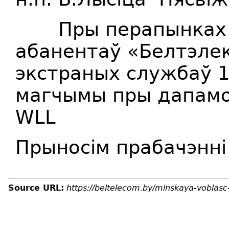
Пры перапынках тэ
абанентаў «Белтэлек
экстраных службаў 10
магчымы пры дапамо
WLL
Прыносім прабачэнні
Source URL:
https://beltelecom.by/minskaya-voblas