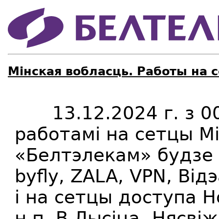
Мінская вобласць. Работы на 
13.12.2024 г. з 00
работамі на сетцы Мі
«Белтэлекам» будзе
byfly,
ZALA
,
VPN
, В
i
дэ
і на сетцы доступа H
н.п. В.Лысіца
Нясвіж