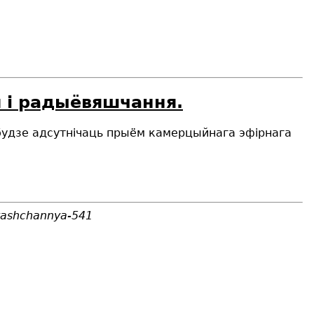
я і радыёвяшчання.
 будзе адсутнічаць прыём камерцыйнага эфірнага
vyashchannya-541