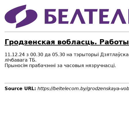
Гродзенская вобласць. Работы
11.12.24 з 00.30 да 05.30 на тэрыторыi Дзятлаўс
лічбавага ТБ.
Прыносім прабачэнні за часовыя нязручнасці.
Source URL:
https://beltelecom.by/grodzenskaya-vo