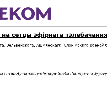
 на сетцы эфірнага тэлебачанн
кага, Зельвенскага, Ашмянскага, Слонімскага раёнаў
blasc-raboty-na-setcy-efirnaga-telebachannya-i-radyyo