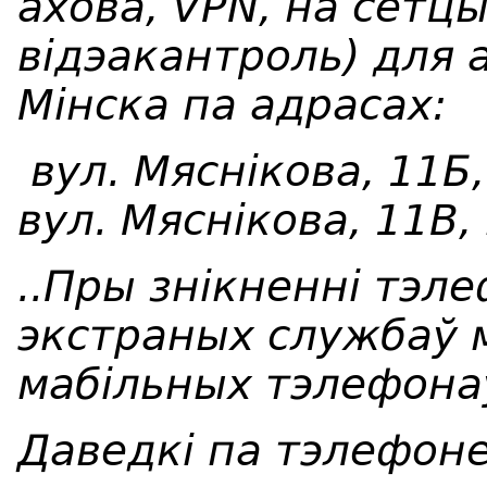
ахова, VPN, на сетцы
відэакантроль) для 
М
інска
па адрасах:
вул. Мясн
iкова, 11Б
вул. Мясн
iкова, 11В,
.
.
Пры знікненні тэле
экстраных службаў 
мабільных тэлефона
Даведкі па тэлефоне