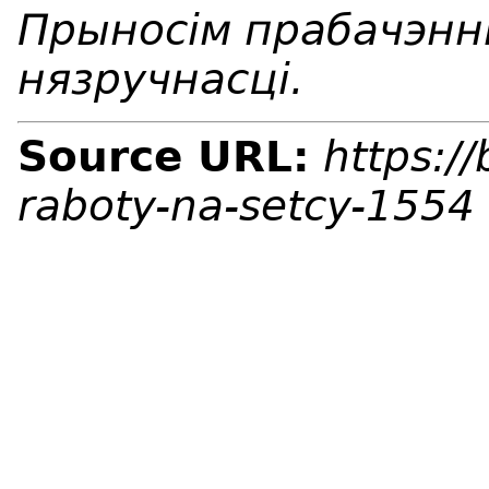
Прыносім прабачэнні
нязручнасці.
Source URL:
https:/
raboty-na-setcy-1554