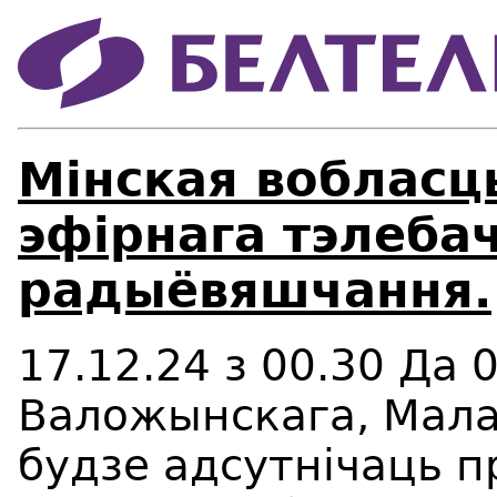
Мінская вобласц
эфірнага тэлебач
радыёвяшчання.
17.12.24 з 00.30 Да 
Валожынскага, Мала
будзе адсутнічаць 