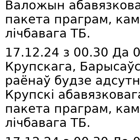
Валожын
абавязков
пакета праграм, ка
лічбавага ТБ
.
17.12.24 з 00.30 Да 
Крупскага, Барысаўс
раёнаў будзе адсут
Крупскі
абавязковаг
пакета праграм, ка
лічбавага ТБ
.