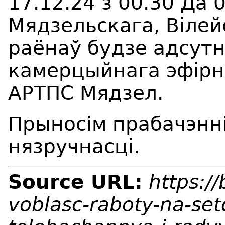
17.12.24 з 00.30 Да 
Мядзельскага, Вілей
раёнаў будзе адсут
камерцыйнага эфірна
АРТПС Мядзел.
Прыносім прабачэнні
нязручнасці.
Source URL:
https:/
voblasc-raboty-na-set