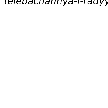
telebachannya-i-rad