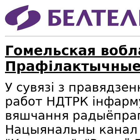
Гомельская вобл
Прафілактычные
У сувязі з правядзе
работ НДТРК інфарм
вяшчання радыёпра
Нацыянальны канал 