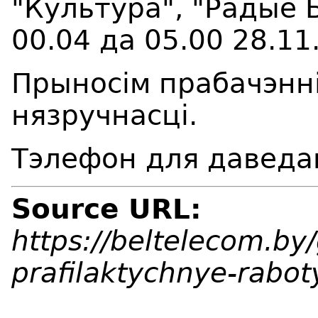
"Культура", "Радыё Б
00.04 да 05.00 28.11
Прыносім прабачэнні
нязручнасці.
Тэлефон для даведак
Source URL:
https://beltelecom.by
prafilaktychnye-rabot