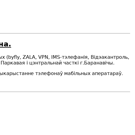
на.
ых
(
byfly,
ZALA
, VPN, IMS-тэлефанія,
В
ідэакантроль,
 Паркавая і цэнтральнай часткі г.Баранавічы.
 выкарыстанне тэлефонаў мабільных аператараў.