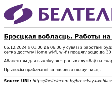
Брэсцкая вобласць. Работы на 
06.12.2024
з 01:00 да 0
6
:00
у сувязі з работамі бу
c
етка доступу Home wi-fi, wi-fi
)
працягласцю да 30 
Абанентам для выкліку экстраных службаў па ска
Прыносім прабачэнні за часовыя нязручнасці.
Source URL:
https://beltelecom.by/bresckaya-voblas