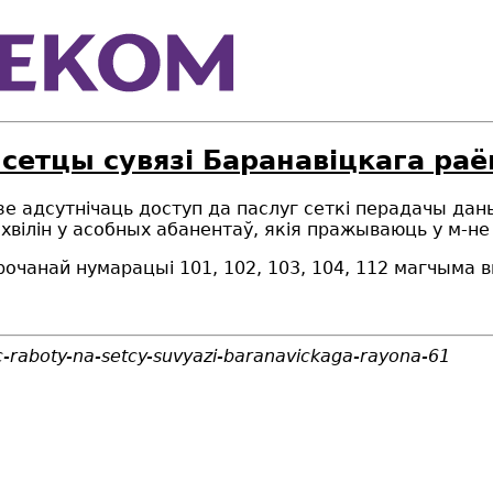
сетцы сувязі Баранавіцкага раё
дзе адсутнічаць
доступ да паслуг
сеткі перадачы дан
хвілін у асобных абанентаў
, якія пражываюць у м-не
рочанай нумарацыі 101, 102, 103, 104, 112 магчыма
c-raboty-na-setcy-suvyazi-baranavickaga-rayona-61