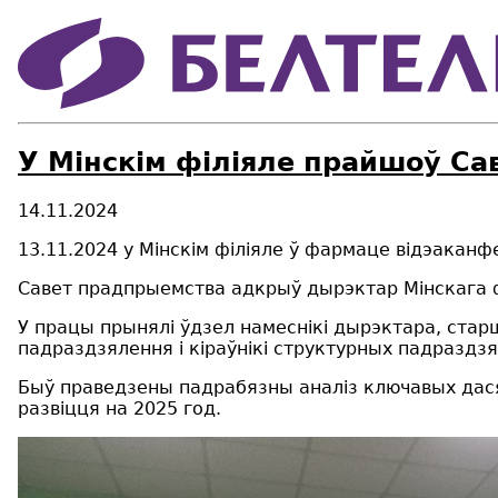
У Мінскім філіяле прайшоў Са
14.11.2024
13.11.2024 у Мінскім філіяле ў фармаце відэакан
Савет прадпрыемства адкрыў дырэктар Мінскага ф
У працы прынялі ўдзел намеснікі дырэктара, старш
падраздзялення і кіраўнікі структурных падраздзя
Быў праведзены падрабязны аналіз ключавых дас
развіцця на 2025 год.