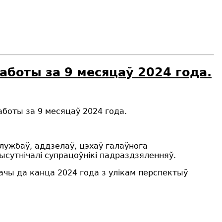
аботы за 9 месяцаў 2024 года.
аботы за 9 месяцаў 2024 года.
службаў, аддзелаў, цэхаў галаўнога
ысутнічалі супрацоўнікі падраздзяленняў.
чы да канца 2024 года з улікам перспектыў