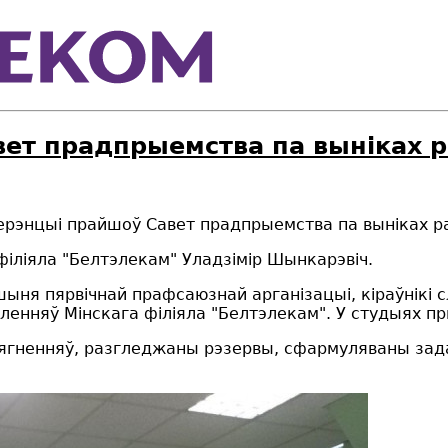
вет прадпрыемства па выніках р
ферэнцыі прайшоў Савет прадпрыемства па выніках р
іліяла "Белтэлекам" Уладзімір Шынкарэвіч.
ыня пярвічнай прафсаюзнай арганізацыі, кіраўнікі 
ленняў Мінскага філіяла "Белтэлекам". У студыях пр
ягненняў, разгледжаны рэзервы, сфармуляваны зада