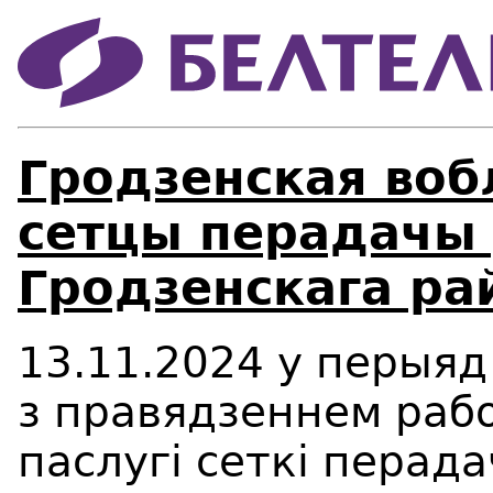
Гродзенская воб
сетцы перадачы
Гродзенскага ра
13.11.2024
у перыяд
з правядзеннем рабо
паслугі сеткі перада