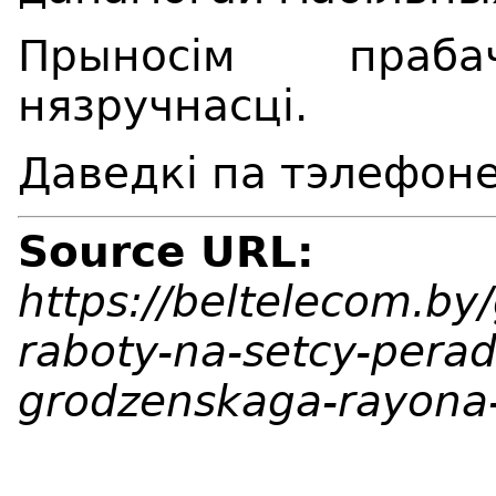
Прыносім праб
нязручнасці.
Даведкі па тэлефоне
Source URL:
https://beltelecom.by
raboty-na-setcy-pera
grodzenskaga-rayona