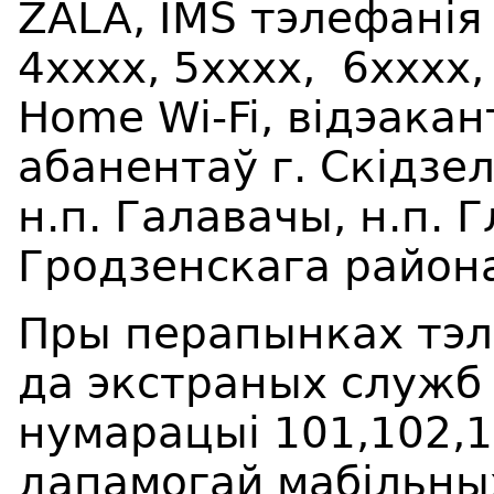
Z
ALA
, IMS тэлефанія
4хххх, 5хххх, 6хххх
,
Home Wi-Fi, відэака
абанентаў г.
Ск
ідз
ел
н.п. Г
а
л
а
вач
ы
, н.п. Г
Грод
зе
нск
а
г
а
район
Пры перапынках тэл
да экстраных служб
нумарацыі 101,102,
дапамогай мабільны