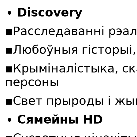
Discovery
▪️Расследаванні рэа
▪️Любоўныя гісторыі
▪️Крыміналістыка, с
персоны
▪️Свет прыроды і жы
Сямейны HD