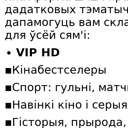
дадатковых тэматыч
дапамогуць вам скл
для ўсёй сям'і:
VIP HD
▪️Кінабестселеры
▪️Спорт: гульні, мат
▪️Навінкі кіно і серы
▪️Гісторыя, прырода