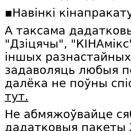
▪️Навінкі кінапракат
А таксама дадатков
"Дзіцячы", "КІНАмікс
іншых разнастайных 
задаволяць любыя пе
далёка не поўны спі
тут.
Не абмяжоўвайце с
дадатковыя пакеты 