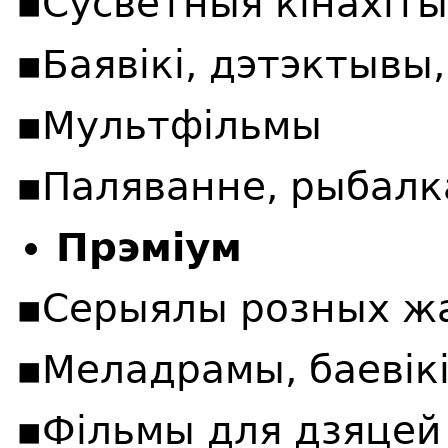
▪️Сусветныя кінахіты
▪️Баявікі, дэтэктыв
▪️Мультфільмы
▪️Паляванне, рыбалк
Прэміум
▪️Серыялы розных ж
▪️Меладрамы, баевік
▪️Фільмы для дзяцей