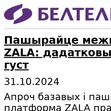
Пашырайце межы
ZALA: дадатковы
густ
31.10.2024
Апроч базавых і па
платформа ZALA пра