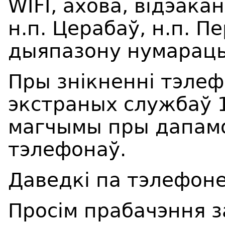
WIFI, ахова, відэакан
н.п. Церабаў
, н.п.
Пе
дыяпазону нумарац
Пры знікненні тэлеф
экстраных службаў 1
магчымы пры дапамо
тэлефонаў.
Даведкі па тэлефоне
Просім прабачэння з