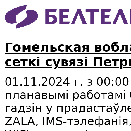
Гомельская вобл
сеткі сувязі Пет
01.11.2024 г. з 00:0
планавымі работамі
гадзін у прадастаўл
ZALA, IMS-тэлефанія