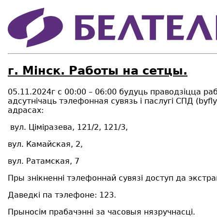
г. Мінск. Работы на сетцы.
05.11.2024г с 00:00 – 06:00 будуць праводзіцца р
адсутнічаць тэлефонная сувязь і паслугі СПД (byfl
адрасах:
вул. Ціміразева, 121/2, 121/3,
вул. Камайская, 2,
вул. Ратамская, 7
Пры знікненні тэлефоннай сувязі доступ да экст
Даведкі па тэлефоне: 123.
Прыносім прабачэнні за часовыя нязручнасці.