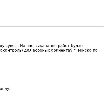
яў сувязі. На час выканання работ будзе
дэакантроль) для асобных абанентаў г. Мінска па
онаў.