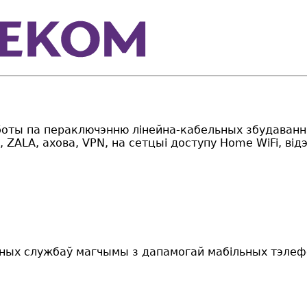
аботы па пераключэнню лінейна-кабельных збудаванн
y, ZALA, ахова, VPN, на сетцыі доступу Home WiFi, ві
раных службаў магчымы з дапамогай мабільных тэлеф