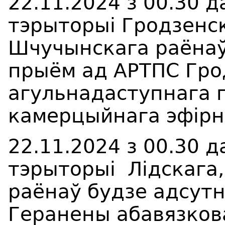
22.11.2024
з
00
.
3
0
д
тэрыторы
i
Гродзенск
Шчучынскага раёнаў
прыём ад АРТПС Гро
агульнадаступнага п
камерцыйнага эфірна
22.11.2024
з
00
.
3
0
д
тэрыторы
i
Лідскага,
раёнаў будзе адсут
Геранены абавязков