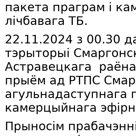
пакета праграм і ка
лічбавага ТБ.
22.11.2024
з
00
.
3
0
д
тэрыторы
i
Смаргонс
Астравецкага
раёнаў
прыём ад РТПС Смар
агульнадаступнага п
камерцыйнага эфірна
П
рыносім прабачэнні