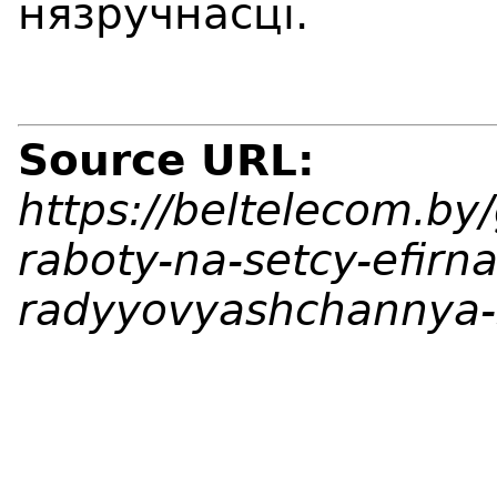
нязручнасц
і
.
Source URL:
https://beltelecom.by
raboty-na-setcy-efirn
radyyovyashchannya