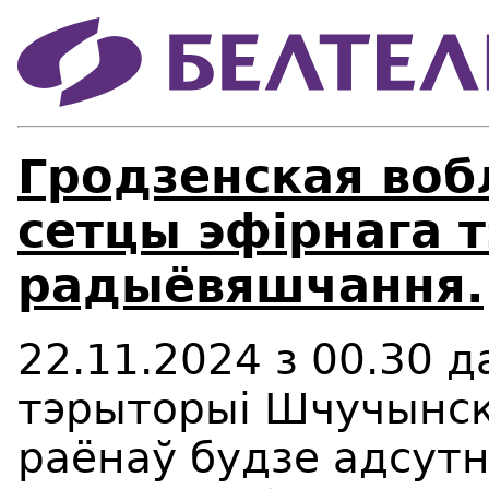
Гродзенская воб
сетцы эфірнага т
радыёвяшчання.
22.11.2024
з
00
.
3
0
д
тэрыторы
i
Шчучынска
раёнаў будзе адсут