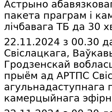
Астрыно абавязкова
пакета праграм і ка
лічбавага ТБ
да 30
хв
22.11.2024
з
00
.
3
0
д
Свіслацкага, Ваўкав
Гродзенскай вобласц
прыём ад АРТПС Сві
агульнадаступнага 
камерцыйнага эфірна