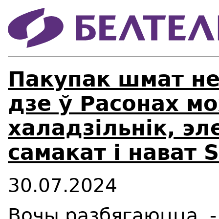
Пакупак шмат не
дзе ў Расонах м
халадзільнік, э
самакат і нават
30.07.2024
Вочы разбягаюцца, -