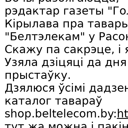
рэдактар газеты "Г
Кірылава пра тавары
"Белтэлекам" у Расо
Скажу па сакрэце, і 
Узяла дзіцяці да дн
прыстаўку.
Дзялюся ўсімі дадзе
каталог тавараў
shop.beltelecom.by:
h
тут жа можна і пакі