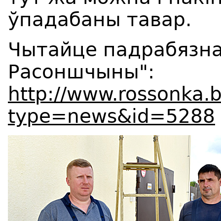
ўпадабаны тавар.
Чытайце падрабязнас
Расоншчыны":
http://www.rossonka.
type=news&id=5288