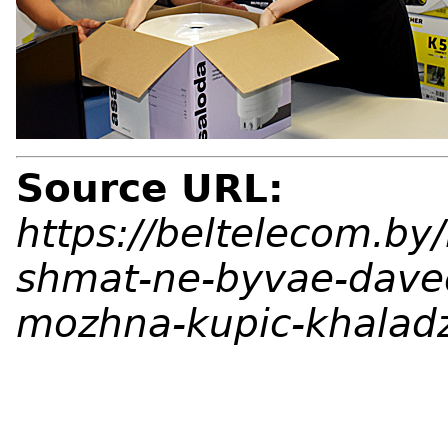
Source URL:
https://beltelecom.by
shmat-ne-byvae-daved
mozhna-kupic-khaladz