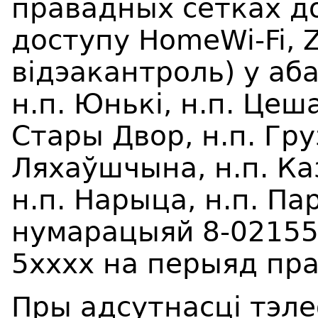
правадных сетках до
доступу HomeWi-Fi, Z
відэакантроль) у аб
н.п. Юнькі, н.п. Цеша
Стары Двор, н.п. Груз
Ляхаўшчына, н.п. Ка
н.п. Нарыца, н.п. Па
нумарацыяй 8-02155-
5хххх на перыяд пра
Пры адсутнасці тэле