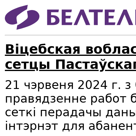
Віцебская вобла
сетцы Пастаўска
21 чэрвеня 2024 г. з 
правядзенне работ 
сеткі перадачы даны
інтэрнэт для абанент