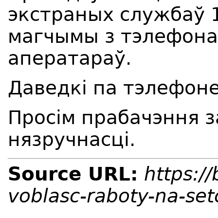
экстраных службаў 1
магчымы з тэлефона
аператараў.
Даведкі па тэлефоне
Просім прабачэння з
нязручнасці.
Source URL:
https:/
voblasc-raboty-na-se