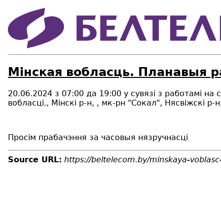
Мiнская вобласць. Планавыя р
20.06.2024 з 07:00 да 19:00 у сувязі з работамi 
вобласці., Мінскі р-н, , мк-рн "Сокал", Нясвіжскі р
Просім прабачэння за часовыя нязручнасці
Source URL:
https://beltelecom.by/minskaya-voblas