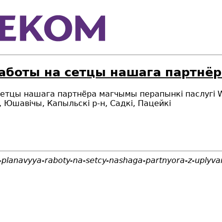
аботы на сетцы нашага партнёр
на сетцы нашага партнёра магчымы перапынкi паслугі
-н, Юшавічы, Капыльскі р-н, Садкі, Пацейкі
c-planavyya-raboty-na-setcy-nashaga-partnyora-z-uplyv