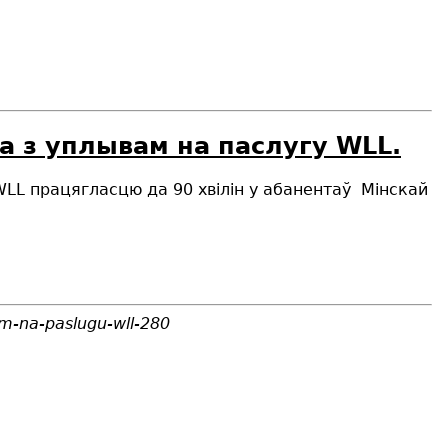
а з уплывам на паслугу WLL.
 WLL працягласцю да 90 хвілін у абанентаў Мiнскай
am-na-paslugu-wll-280