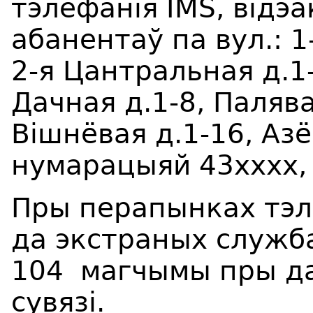
тэлефанiя IMS, відэа
абанентаў па вул.: 1
2-я Цантральная д.1-
Дачная д.1-8, Палява
Вішнёвая д.1-16, Азё
нумарацыяй 43хххх, 
Пры перапынках тэл
да экстраных службаў
104 магчымы пры да
сувязі.