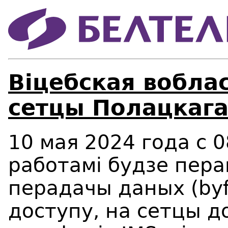
Віцебская вобла
сетцы Полацкага
10 мая 2024 года c 08
работамі будзе пера
перадачы даных (byf
доступу, на сетцы до