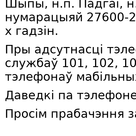
Шыпы, н.п. Падгаі, н.
нумарацыяй 27600-2
х гадзін.
Пры адсутнасці тэле
службаў 101, 102, 1
тэлефонаў мабільны
Даведкі па тэлефоне
Просім прабачэння з