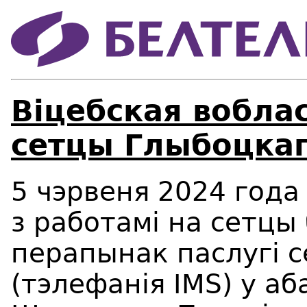
Віцебская вобла
сетцы Глыбоцкаг
5 чэрвеня 2024 года 
з работамі на сетцы
перапынак паслугі 
(тэлефанія IMS) у аб