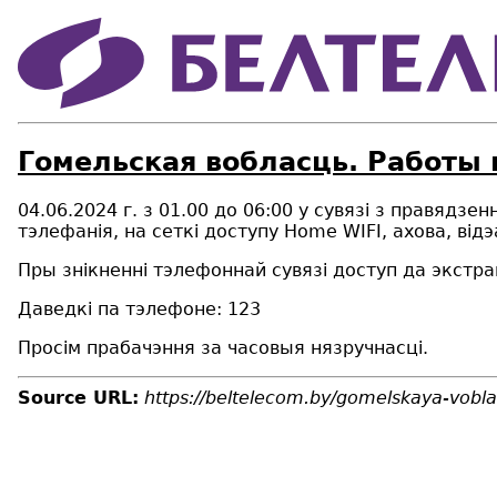
Гомельская вобласць. Работы н
04.06.2024 г. з 01.00 до 06:00 у сувязі з правядз
тэлефанія, на сеткі доступу Home WIFI, ахова, від
Пры знікненні тэлефоннай сувязі доступ да экстр
Даведкі па тэлефоне: 123
Просім прабачэння за часовыя нязручнасці.
Source URL:
https://beltelecom.by/gomelskaya-vobla