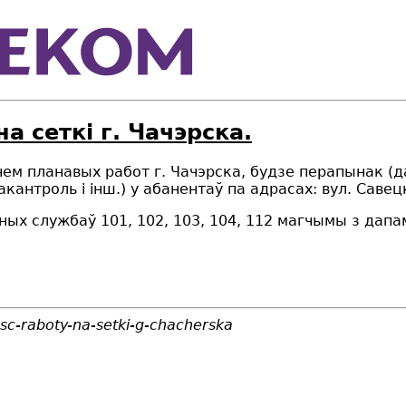
а сеткі г. Чачэрска.
еннем планавых работ г. Чачэрска, будзе перапынак (д
эакантроль і
інш.
) у абанентаў па адрасах: вул.
Савецка
аных службаў 101, 102, 103, 104, 112 магчымы з дап
sc-raboty-na-setki-g-chacherska