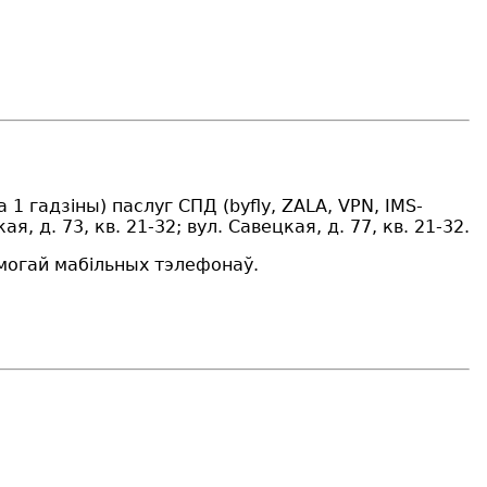
а 1
гадзін
ы
)
паслуг СПД (byfly, ZALA, VPN, IMS-
я, д. 73, кв. 21-32; вул. Савецкая, д. 77, кв. 21-32.
амогай мабільных тэлефонаў.