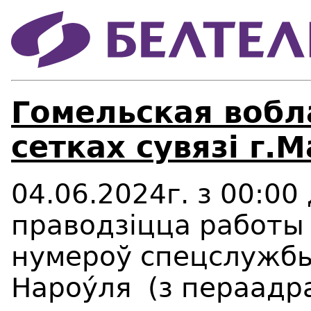
Гомельская вобл
сетках сувязі г.М
04.06.2024г. з 00:00
праводзіцца работы
нумероў спецслужбы 
Нароýля (з пераадра