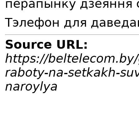
перапынку дзеяння с
Тэлефон для даведак
Source URL:
https://beltelecom.by
raboty-na-setkakh-suv
naroylya