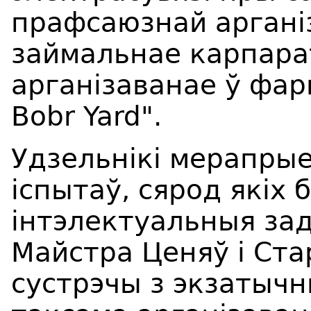
прафсаюзнай аргані
займальнае карпара
арганізаванае ў фар
Bobr Yard".
Удзельнікі мерапры
іспытаў, сярод якіх 
інтэлектуальныя зад
Майстра Ценяў і Ста
сустрэчы з экзатычн