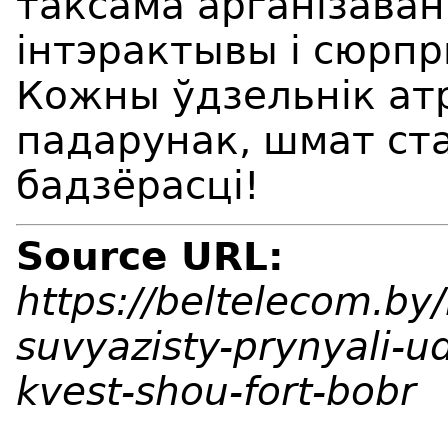
таксама арганізава
інтэрактывы і сюрпр
Кожны ўдзельнік ат
падарунак, шмат ст
бадзёрасці!
Source URL:
https://beltelecom.by
suvyazisty-prynyali-u
kvest-shou-fort-bobr