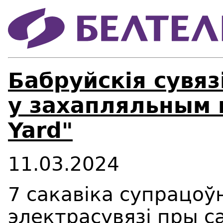
Бабруйскія сувяз
у захапляльным к
Yard"
11.03.2024
7 сакавіка супрацоў
электрасувязі пры с