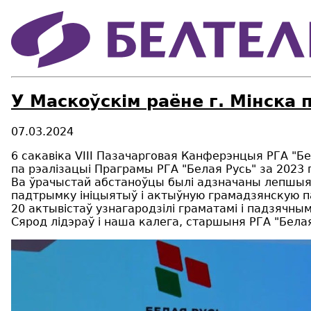
У Маскоўскім раёне г. Мінска
07.03.2024
6 сакавіка VIII Пазачарговая Канферэнцыя РГА "Бе
па рэалізацыі Праграмы РГА "Белая Русь" за 2023 г
Ва ўрачыстай абстаноўцы былі адзначаны лепшыя пя
падтрымку ініцыятыў і актыўную грамадзянскую п
20 актывістаў узнагародзілі граматамі і падзячнымі
Сярод лідэраў і наша калега, старшыня РГА "Белая