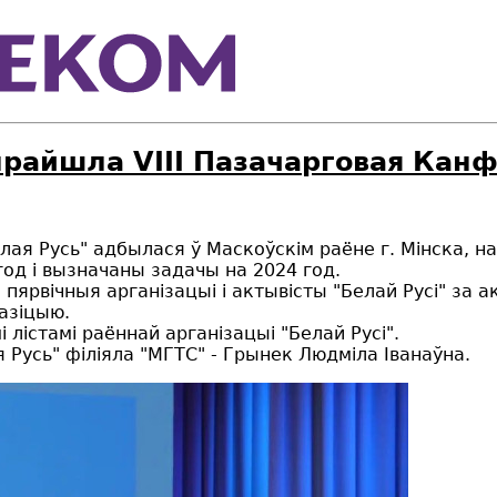
 прайшла VIII Пазачарговая Кан
лая Русь" адбылася ў Маскоўскім раёне г. Мінска, н
од і вызначаны задачы на ​​2024 год.
рвічныя арганізацыі і актывісты "Белай Русі" за а
азіцыю.
 лістамі раённай арганізацыі "Белай Русі".
 Русь" філіяла "МГТС" - Грынек Людміла Іванаўна.