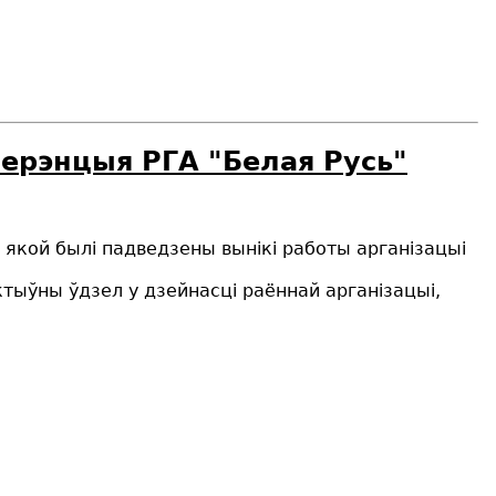
ферэнцыя РГА "Белая Русь"
а якой былі падведзены вынікі работы арганізацыі
ктыўны ўдзел у дзейнасці раённай арганізацыі,