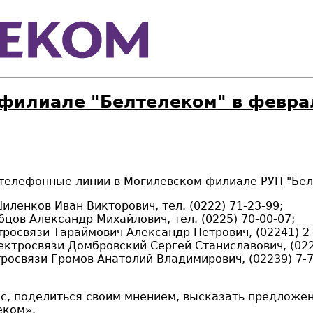
филиале "Белтелеком" в февра
телефонные линии в Могилевском филиале РУП "Бел
ленков Иван Викторович, тел. (0222) 71-23-99;
цов Александр Михайлович, тел. (0225) 70-00-07;
росвязи Тараймович Александр Петрович, (02241) 2-
ектросвязи Домбровский Сергей Станиславович, (022
росвязи Громов Анатолий Владимирович, (02239) 7-7
ос, поделиться своим мнением, высказать предложе
еком».