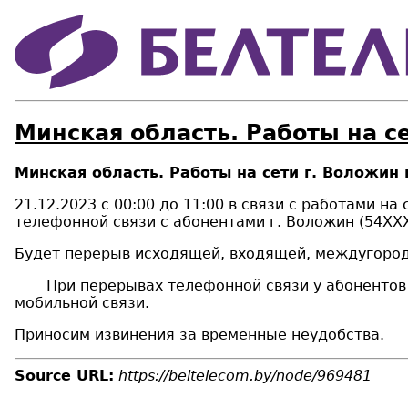
Минская область. Работы на с
Минская область. Работы на сети г. Воложин
21
.
12
.20
23
с 0
0
:00 до
11
:00 в связи с работами н
телефонной связи с абонентами г.
Воложин (54ХХХ
Будет перерыв исходящей, входящей, междугородн
При перерывах телефонной связи у абонентов «Б
мобильной связи.
Приносим извинения за временные неудобства.
Source URL:
https://beltelecom.by/node/969481