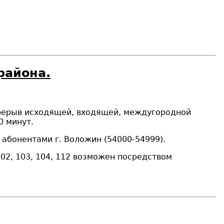
района.
ерерыв исходящей, входящей, междугородной
0
минут.
абонентами г. Воложин (54000-54999).
2, 103, 104, 112 возможен посредством