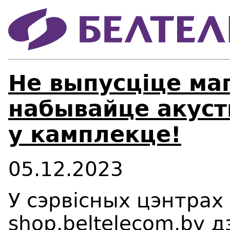
Не выпусціце ма
набывайце акуст
у камплекце!
05.12.2023
У сэрвісных цэнтрах 
shop.beltelecom.by 