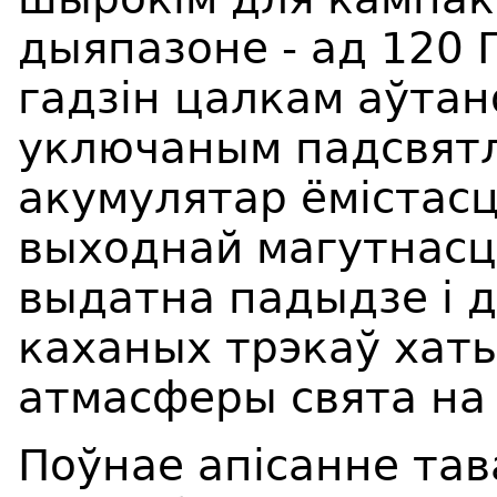
дыяпазоне - ад 120 Г
гадзін цалкам аўта
уключаным падсвят
акумулятар ёмістас
выходнай магутнасці
выдатна падыдзе і 
каханых трэкаў хаты
атмасферы свята на
Поўнае апісанне тава