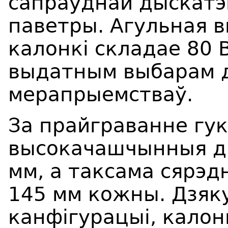
сапраўднай дыскатэ
паветры. Агульная 
калонкі складае 80 В
выдатным выбарам 
мерапрыемстваў.
За прайграванне гу
высокачашчынныя д
мм, а таксама сярэд
145 мм кожны. Дзяк
канфігурацыі, калон