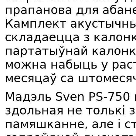
прапанова для абане
Камплект акустычных
складаецца з калонкі
партатыўнай калонкі
можна набыць у рас
месяцаў са штомеся
Мадэль Sven PS-750 
здольная не толькі 
памяшканне, але і 