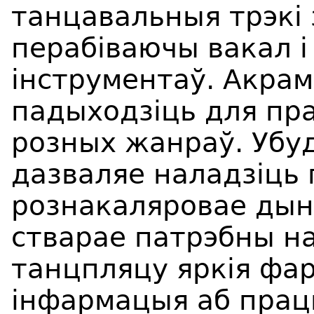
танцавальныя трэкі з
перабіваючы вакал і
інструментаў. Акрам
падыходзіць для пр
розных жанраў. Убу
дазваляе наладзіць г
рознакаляровае дын
стварае патрэбны н
танцпляцу яркія фа
інфармацыя аб прац