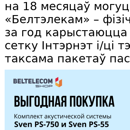
на 18 месяцаў могуц
«Белтэлекам» – фізі
за год карыстаюцца 
сетку Інтэрнэт і/ці 
таксама пакетаў пас