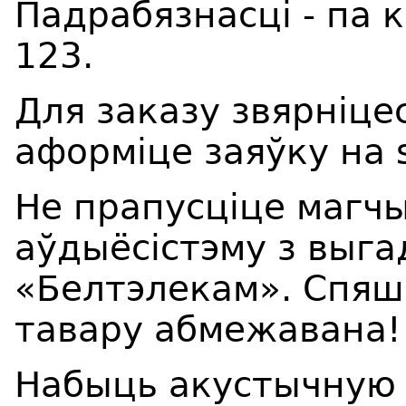
Падрабязнасці - па
123.
Для заказу звярніце
аформіце заяўку на 
Не прапусціце магч
аўдыёсістэму з выг
«Белтэлекам». Спяш
тавару абмежавана!
Набыць акустычную с