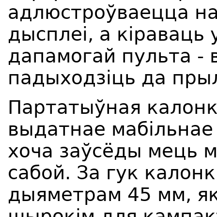
адлюстроўваецца на
дысплеі, а кіраваць
дапамогай пульта - 
падыходзіць да пры
Партатыўная калонка
выдатнае мабільнае
хоча заўсёды мець м
сабой. За гук калон
дыяметрам 45 мм, як
шырокім для кампак