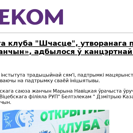
 клуба "Шчасце", утворанага п
анчын», адбылося ў канцэртнай
інстытута традыцыйнай сям'і, падтрымкі мацярынств
чваючы на падтрымку сваёй ініцыятывы.
скага саюза жанчын Марына Навіцкая ўрачыста ўру
Віцебскага філіяла РУП" Белтэлекам " Дзмітрыю Каза
нчын.