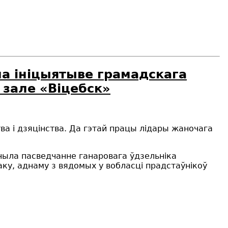
а ініцыятыве грамадскага
 зале «Віцебск»
а і дзяцінства. Да гэтай працы лідары жаночага
чыла пасведчанне ганаровага ўдзельніка
ку, аднаму з вядомых у вобласці прадстаўнікоў