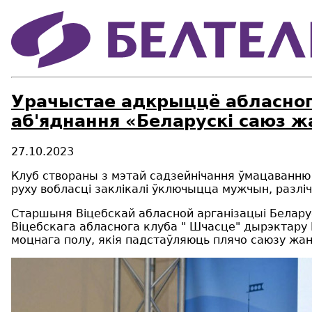
Урачыстае адкрыццё абласнога
аб'яднання «Беларускі саюз ж
27.10.2023
Клуб створаны з мэтай садзейнічання ўмацаванню 
руху вобласці заклікалі ўключыцца мужчын, разлі
Старшыня Віцебскай абласной арганізацыі Белару
Віцебскага абласнога клуба " Шчасце" дырэктару 
моцнага полу, якія падстаўляюць плячо саюзу жа