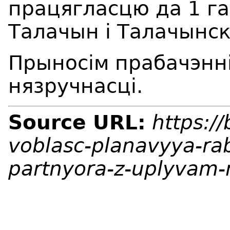
працягласцю да 1 га
Талачын і Талачынск
Прыносім прабачэнні
нязручнасці.
Source URL:
https:/
voblasc-planavyya-ra
partnyora-z-uplyvam-