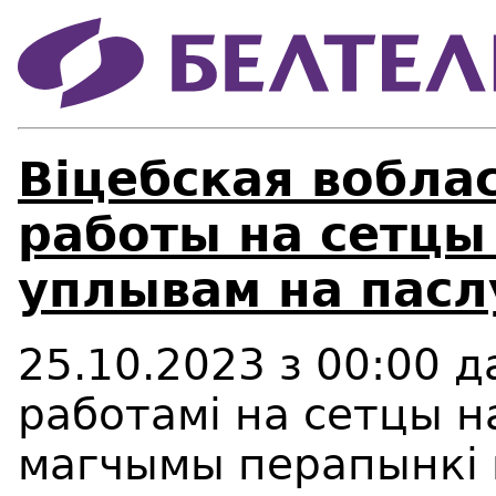
Віцебская вобла
работы на сетцы
уплывам на пасл
25.10.2023 з 00:00 да
работамi на сетцы 
магчымы перапынкi 