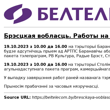
Брэсцкая вобласць. Работы на
19.10.2023
з 10.00 да 16.00
на тэрыторыі Баран
будзе адсутнічаць прыем ад АРТПС Баранавічы аба
пакета тэлепраграм, РВ Культура, Радые Брэст, Ст
19.10.2023
з 10.00
да 16.00
на тэрыторыі Столін
агульнадаступнага пакета праграм, камерцыйнага 
У выпадку завяршэння работ раней названага тэр
Прыносім прабачэнні за часовыя нязручнасці.
Source URL:
https://beltelecom.by/bresckaya-vobla