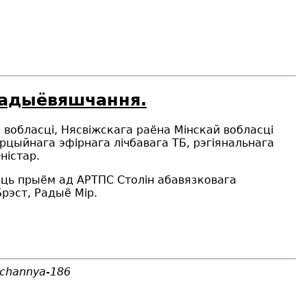
 радыёвяшчання.
 вобласці, Нясвіжскага раёна Мінскай вобласці
цыйнага эфірнага лічбавага ТБ, рэгіянальнага
ністар.
чаць прыём ад АРТПС Столін абавязковага
рэст, Радыё Мір.
shchannya-186