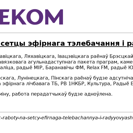
 сетцы эфірнага тэлебачання і
авіцкага, Ляхавіцкага, Івацэвіцкага раёнаў Брэсцкай
вязковага агульнадаступнага пакета праграм, камер
аліца, радыё МІР, Баранавічы ФМ, Relax FM, радыё Ю
скага, Лунінецкага, Пінскага раёнаў будзе адсутні
эфірнага лічбавага ТБ, РВ 1НКБР, Культура, Радыё Б
міну, работа перадатчыкаў будзе адноўлена.
sc-raboty-na-setcy-efirnaga-telebachannya-i-radyyovya