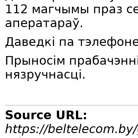
112 магчымы праз се
аператараў.
Даведкі па тэлефоне
Прыносім прабачэнн
нязручнасці.
Source URL:
https://beltelecom.by