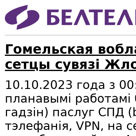
Гомельская вобл
сетцы сувязі Жло
10.10.2023 года з 00:
планавымі работамі 
гадз
i
н) паслуг СПД (
тэлефанія,
VPN
, на 