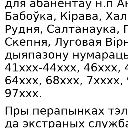
для абанентаў
н.п А
Бабо
ў
ка, К
i
р
a
в
a
, Ха
Рудня, Салтан
ay
ка, 
Скепня, Луговая В
i
рн
дыяпазону нумарацыі
41
xxx
-44ххх, 46
xx
х, 
64
xxx
, 68ххх, 7х
xxx
,
97ххх.
Пры перапынках тэл
да экстраных службаў