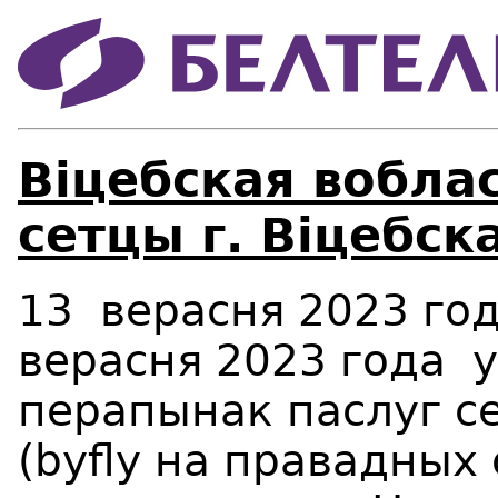
Віцебская вобла
сетцы г. Віцебска
13 верасня 2023 год
верасня 2023 года у 
перапынак паслуг с
(byfly на правадных 