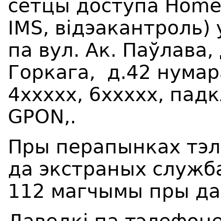
сетцы доступа HomeW
IMS,
відэакантроль
)
па
в
ул. Ак. Па
ў
лава, 
Горкага, д.42 нум
4ххххх, 6ххххх, пад
GPON,.
Пры перапынках тэл
да экстраных службаў
112 магчымы пры дап