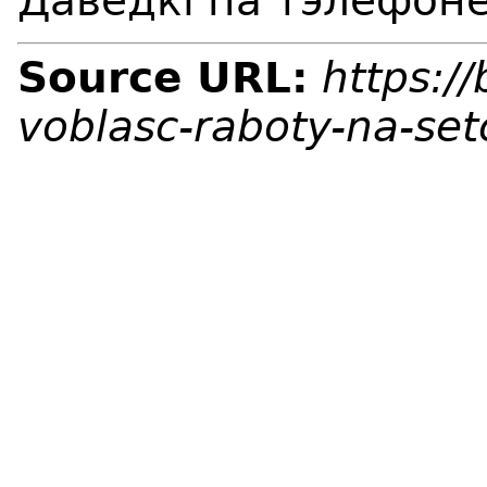
Даведкі па тэлефоне
Source URL:
https:/
voblasc-raboty-na-set