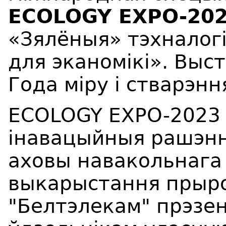
ECOLOGY EXPO-20
«Зялёныя» тэхналогіі
для эканомікі». Выс
Года міру і стварэнн
ECOLOGY EXPO-2023 
інавацыйныя рашэнні
аховы навакольнага 
выкарыстання прыро
"Белтэлекам" прэзен