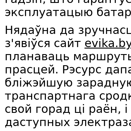
эксплуатацыю батарэ
Нядаўна да зручнасц
з'явіўся сайт
evika.b
планаваць маршруты
прасцей. Рэсурс дап
бліжэйшую зарадну
транспартнага сродк
свой горад ці раён, і
даступных электраз