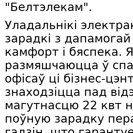
"Белтэлекам".
Уладальнікі электра
зарадкі з дапамогай 
камфорт і бяспека. Я
размяшчаюцца ў спа
офісаў ці бізнес-цэ
знаходзіцца пад від
магутнасцю 22 квт 
поўную зарадку пер
гадзін, што гаранту