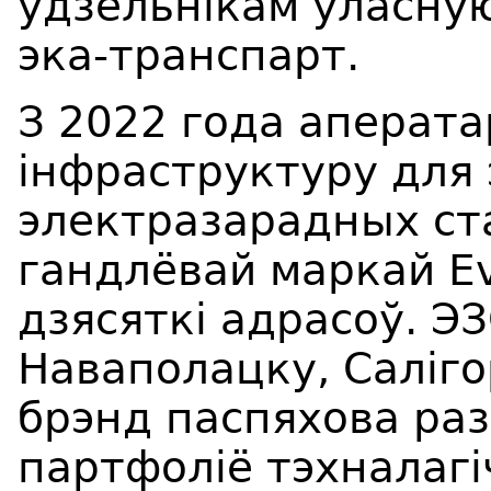
ўдзельнікам уласну
эка-транспарт.
З 2022 года аперата
інфраструктуру для 
электразарадных ст
гандлёвай маркай Ev
дзясяткі адрасоў. Э
Наваполацку, Салігор
брэнд паспяхова ра
партфоліё тэхналагі