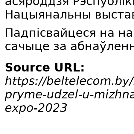
асяроддзя Рэспублікі
Нацыянальны выстав
Падпісвайцеся на н
сачыце за абнаўленн
Source URL:
https://beltelecom.by
pryme-udzel-u-mizhna
expo-2023