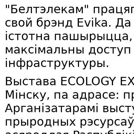
"Белтэлекам" праця
свой брэнд Evika. Да
істотна пашырыцца,
максімальны доступ
інфраструктуры.
Выстава ECOLOGY EX
Мінску, па адрасе: 
Арганізатарамі выст
прыродных рэсурсаў