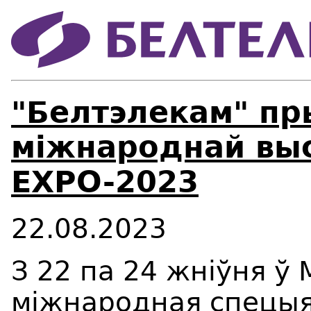
"Белтэлекам" пр
міжнароднай вы
EXPO-2023
22.08.2023
З 22 па 24 жніўня ў 
міжнародная спецы