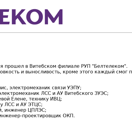
ля прошел в Витебском филиале РУП "Белтелеком".
овкость и выносливость, кроме этого каждый смог п
ис, электромеханик связи УЭПУ;
лектромеханик ЛСС и АУ Витебского ЗУЭС;
вой Елене, технику ИВЦ;
у ЛСС и АУ ЭТЦС;
й, инженер ЦПЛЭС;
инженер-проектировщик ОКП.