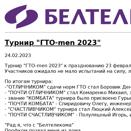
Турнир "ГТО-men 2023"
24.02.2023
Турнир "ГТО-men 2023" к празднованию 23 февра
Участников ожидало не мало испытаний на силу, л
По итогам турнира:
-"ОТЛИЧНИКОМ" сдачи норм ГТО стал Боровик Ден
- "ПОЧТИ ОТЛИЧНИКОМ" стал Комаренко Михаил, э
- звание "КОМБАТА" турнира было присвоено Гурье
- "ПОЧТИ КОМБАТА" - Спиридовичу Олегу, инженер
- "СЧАСТЛИВЧИКОМ" турнира стал Люцкий Алексе
- "ПОЧТИ СЧАСТЛИВЧИКОМ" - Полуляшный Игорь, 
"Рад я, что с "Белтелекома"
Профком позвал меня из дома,