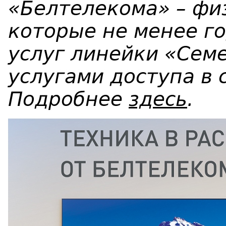
«Белтелекома» – фи
которые
не менее
г
услуг линейки «Сем
услугами доступа в 
П
одробнее
здесь
.