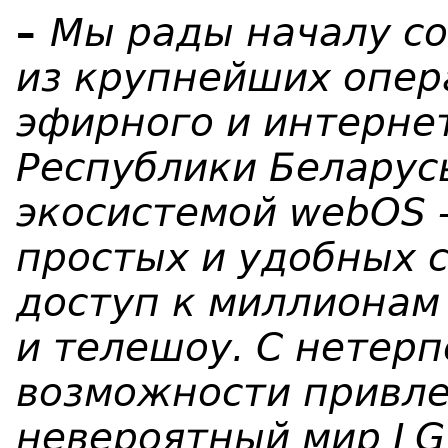
–
Мы рады
началу
со
из крупнейших опер
эфирного и интерне
Р
еспублики
Б
еларус
экосистемой webOS –
простых и удобных 
доступ к миллионам
и телешоу. C нетер
возможности привле
невероятный мир LG