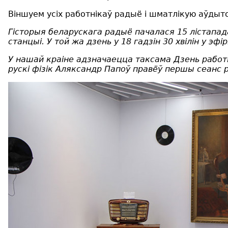
Віншуем усіх работнікаў радыё і шматлікую аўдыт
Гісторыя беларускага радыё пачалася 15 лістапа
станцыі. У той жа дзень у 18 гадзін 30 хвілін у э
У нашай краіне адзначаецца таксама Дзень работні
рускі фізік Аляксандр Папоў правёў першы сеанс 