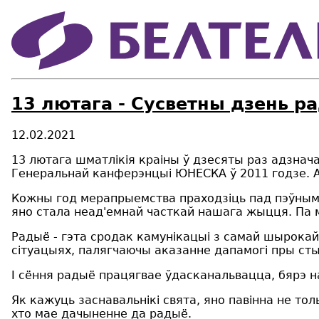
13 лютага - Сусветны дзень р
12.02.2021
13 лютага шматлікія краіны ў дзесяты раз адзнач
Генеральнай канферэнцыі ЮНЕСКА ў 2011 годзе. А 
Кожны год мерапрыемства праходзіць пад пэўным д
яно стала неад'емнай часткай нашага жыцця. Па м
Радыё - гэта сродак камунікацыі з самай шырокай
сітуацыях, палягчаючы аказанне дапамогі пры сты
І сёння радыё працягвае ўдасканальвацца, бярэ на
Як кажуць заснавальнікі свята, яно павінна не то
хто мае дачыненне да радыё.