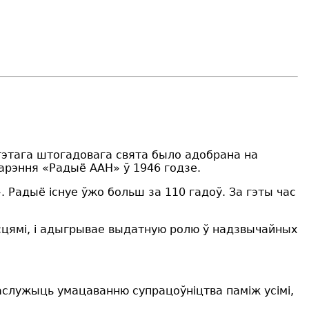
гэтага штогадовага свята было адобрана на
арэння «Радыё ААН» ў 1946 годзе.
 Радыё існуе ўжо больш за 110 гадоў. За гэты час
асцямі, і адыгрывае выдатную ролю ў надзвычайных
паслужыць умацаванню супрацоўніцтва паміж усімі,