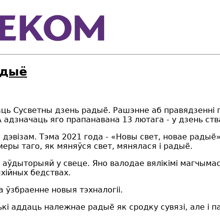
адыё
аць Сусветны дзень радыё. Рашэнне аб правядзенні 
адзначаць яго прапанавана 13 лютага - у дзень ств
эвізам. Тэма 2021 года - «Новы свет, новае радыё».
еры таго, як мяняўся свет, мянялася і радыё.
 аўдыторыяй у свеце. Яно валодае вялікімі магчым
хійных бедствах.
 ўзбраенне новыя тэхналогіі.
лькі аддаць належнае радыё як сродку сувязі, але і 