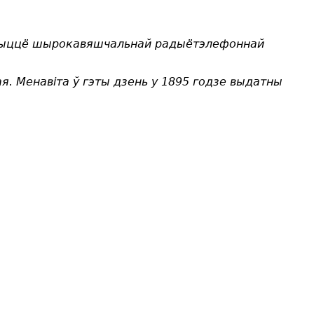
адкрыццё шырокавяшчальнай радыётэлефоннай
ая. Менавіта ў гэты дзень у 1895 годзе выдатны