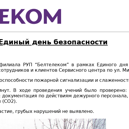
 Единый день безопасности
 филиала РУП “Белтелеком” в рамках Единого д
н
я
отрудников и
клиентов
Сервисного центра
по ул. Ми
оспособности пожарной сигнализации и слаженнос
инут. В ходе проведения
учений было
проверено: 
;
документация по действиям дежурного персонала,
 (СО2)
.
астие, грубых нарушений не выявлено.