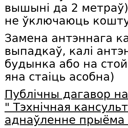
вышыні да 2 метраў)
не ўключаюць кошту
Замена антэннага к
выпадкаў, калі антэ
будынка або на стой
яна стаіць асобна)
Публічны дагавор на
" Тэхнічная кансуль
аднаўленне прыёма