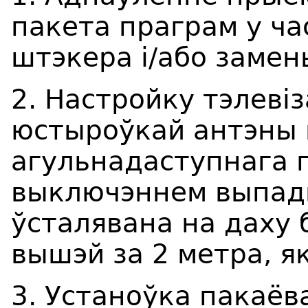
пакета праграм у ч
штэкера і/або замен
2. Настройку тэлевіз
юстыроўкай антэны
агульнадаступнага п
выключэннем выпадк
ўсталявана на даху 
вышэй за 2 метра, як
3. Устаноўка пакаёв