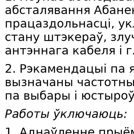
абсталявання Абанен
працаздольнасці, у
стану штэкераў, злу
антэннага кабеля і г
2. Рэкамендацыі па 
вызначаны частотны
па выбары і юстыро
Работы ўключаюць:
1. Аднаўленне прыё