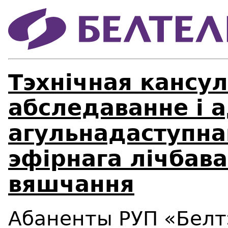
Тэхнічная кансу
абследаванне і 
агульнадаступна
эфірнага лічбава
вяшчання
Абаненты РУП «Белт