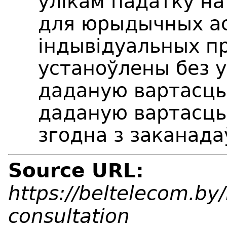
улікам падатку на
для юрыдычных ас
індывідуальных п
устаноўлены без у
даданую вартасць
даданую вартасць
згодна з заканада
Source URL:
https://beltelecom.by/
consultation