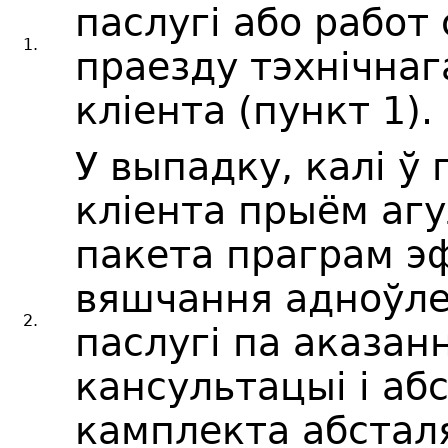
паслугі або работ
1.
праезду тэхнічнаг
кліента (пункт 1).
У выпадку, калі ў
кліента прыём аг
пакета праграм эф
вяшчання адноўле
2.
паслугі па аказанн
кансультацыі і аб
камплекта абстал