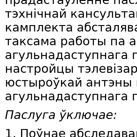
тэхнічнай кансульта
камплекта абсталяв
таксама работы па 
агульнадаступнага 
настройцы тэлевізар
юстыроўкай антэны
агульнадаступнага 
Паслуга ўключае:
1. Поўнае абследав