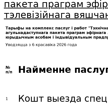
пакета праграм эфір
тэлевізійнага вяшча
Тарыфы на комплекс паслуг і работ "Тэхніч
агульнадаступнага пакета праграм эфірнага 
юрыдычным асобам і індывідуальным прадп
Уводзяцца з 6 красавіка 2026 года
Найменне паслу
№
п/п
Кошт выезда спец
1