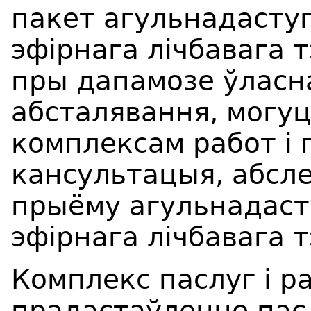
пакет агульнадасту
эфірнага лічбавага 
пры дапамозе ўласн
абсталявання, могу
комплексам работ і 
кансультацыя, абсл
прыёму агульнадаст
эфірнага лічбавага 
Комплекс паслуг і р
прадастаўленне пасл