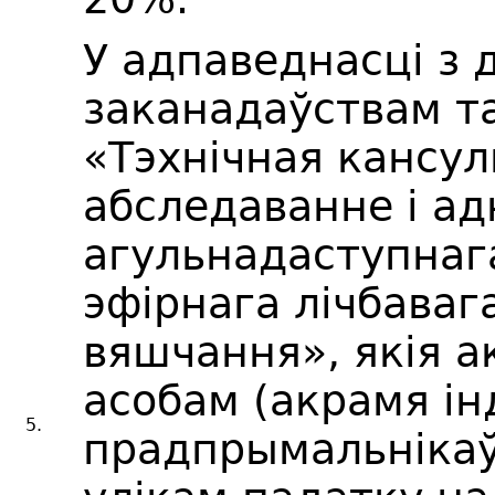
У адпаведнасці з
заканадаўствам т
«Тэхнічная кансул
абследаванне і а
агульнадаступнаг
эфірнага лічбаваг
вяшчання», якія 
асобам (акрамя і
5.
прадпрымальнікаў