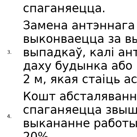
спаганяецца.
Замена антэннага 
выконваецца за 
выпадкаў, калі ан
3.
даху будынка або
2 м, якая стаіць а
Кошт абсталяванн
спаганяецца звыш
4.
выкананне работы
20%.