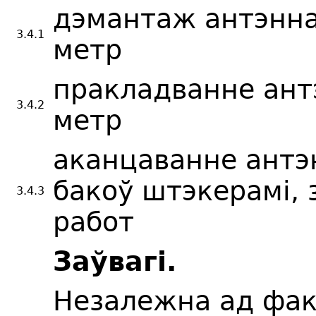
дэмантаж антэннаг
3.4.1
метр
пракладванне антэ
3.4.2
метр
аканцаванне антэ
бакоў штэкерамі,
3.4.3
работ
Заўвагі.
Незалежна ад фак