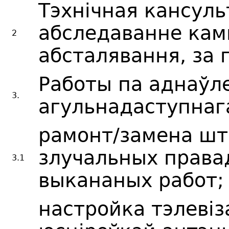
Тэхнічная кансуль
абследаванне кам
2
абсталявання, за 
Работы па аднаўл
3.
агульнадаступнаг
рамонт/замена штэ
злучальных правад
3.1
выкананых работ;
настройка тэлевіз