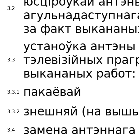
юсціроўкай антэн
3.2
агульнадаступнаг
за факт выкананы
устаноўка антэны
тэлевізійных праг
3.3
выкананых работ:
пакаёвай
3.3.1
знешняй (на вышын
3.3.2
замена антэннага
3.4