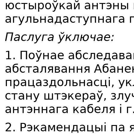
юстыроўкай антэны
агульнадаступнага 
Паслуга ўключае
:
1. Поўнае абследав
абсталявання Абанен
працаздольнасці, у
стану штэкераў, злу
антэннага кабеля і г
2. Рэкамендацыі па 