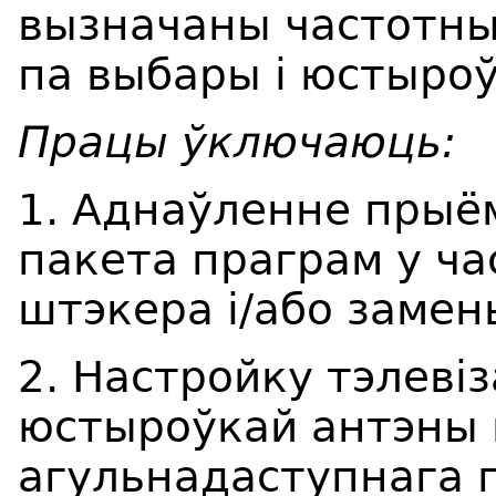
вызначаны частотны
па выбары і юстыро
Працы ўключаюць:
1. Аднаўленне прыё
пакета праграм у ч
штэкера і/або замен
2. Настройку тэлевіз
юстыроўкай антэны
агульнадаступнага п