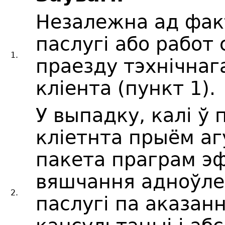
Незалежна ад фак
паслугі або работ
1.
праезду тэхнічнаг
кліента (пункт 1).
У выпадку, калі ў
кліетнта прыём а
пакета праграм эф
вяшчання адноўле
2.
паслугі па аказанн