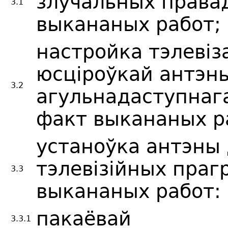
злучальных правад
3.1
выкананых работ;
настройка тэлевіз
юсціроўкай антэн
3.2
агульнадаступнага
факт выкананых р
устаноўка антэны
тэлевізійных праг
3.3
выкананых работ:
пакаёвай
3.3.1