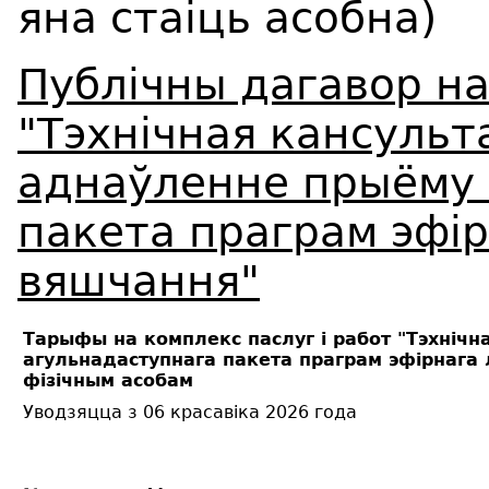
яна стаіць асобна)
Публічны дагавор на
"Тэхнічная кансульт
аднаўленне прыёму 
пакета праграм эфір
вяшчання"
Тарыфы на комплекс паслуг і работ "Тэхніч
агульнадаступнага пакета праграм эфірнага 
фізічным асобам
Уводзяцца з 06 красавіка 2026 года