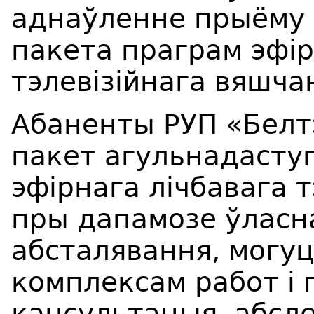
аднаўленне прыёму 
пакета праграм эфір
тэлевізійнага вяшча
Абаненты РУП «Белт
пакет агульнадасту
эфірнага лічбавага 
пры дапамозе ўласн
абсталявання, могу
комплексам работ і 
кансультацыя, абсл