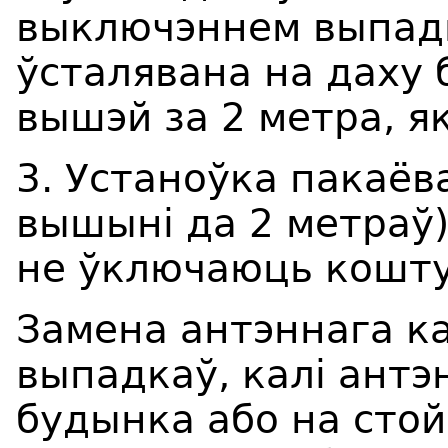
выключэннем выпадк
ўсталявана на даху 
вышэй за 2 метра, як
3. Устаноўка пакаёв
вышыні да 2 метраў
не ўключаюць кошту
Замена антэннага к
выпадкаў, калі антэ
будынка або на стой