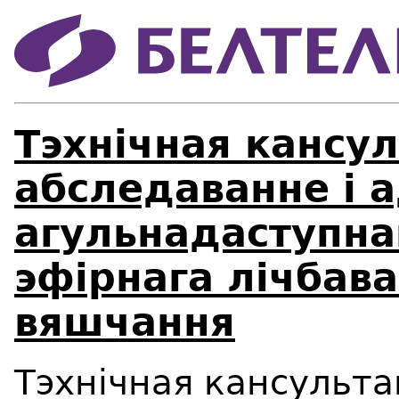
Тэхнічная кансу
абследаванне і 
агульнадаступна
эфірнага лічбава
вяшчання
Тэхнічная кансульта