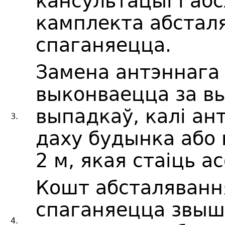
кансультацыі і аб
камплекта абсталя
спаганяецца.
Замена антэннага 
выконваецца за в
выпадкаў, калі ан
3.
даху будынка або
2 м, якая стаіць а
Кошт абсталяванн
спаганяецца звыш
4.