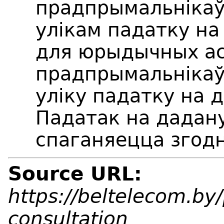
прадпрымальнікаў
улікам падатку на
для юрыдычных ас
прадпрымальнікаў
уліку падатку на 
Падатак на дадан
спаганяецца згодн
Source URL:
https://beltelecom.by/
consultation