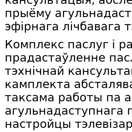
прыёму агульнадаст
эфірнага лічбавага 
Комплекс паслуг і р
прадастаўленне пасл
тэхнічнай кансульта
камплекта абсталяв
таксама работы па 
агульнадаступнага 
настройцы тэлевізар