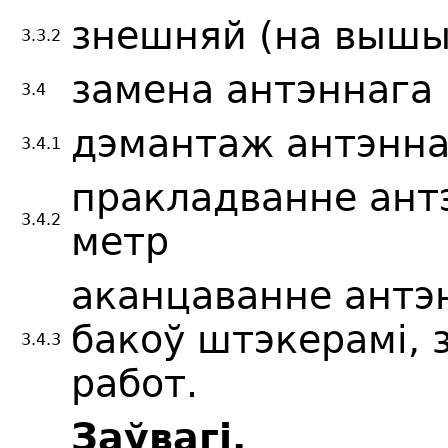
знешняй (на вышын
3.3.2
замена антэннага 
3.4
дэмантаж антэннаг
3.4.1
пракладванне антэ
3.4.2
метр
аканцаванне антэн
бакоў штэкерамі, 
3.4.3
работ.
Заўвагі.