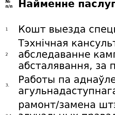
Найменне паслу
№
п/п
Кошт выезда спец
1
Тэхнічная кансуль
абследаванне кам
2
абсталявання, за 
Работы па аднаўл
3.
агульнадаступнаг
рамонт/замена штэ