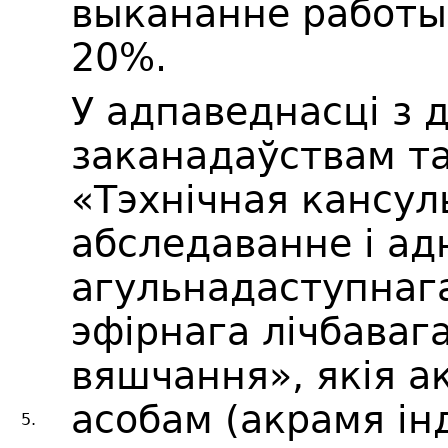
выкананне работы
20%.
У адпаведнасці з
заканадаўствам т
«Тэхнічная кансул
абследаванне і а
агульнадаступнаг
эфірнага лічбавага
вяшчання», якія а
асобам (акрамя і
5.