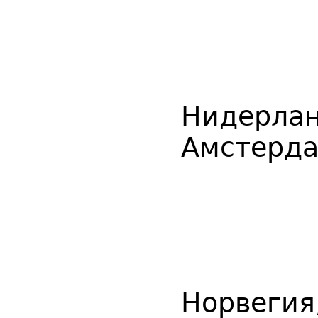
Нидерла
Амстерд
Норвегия