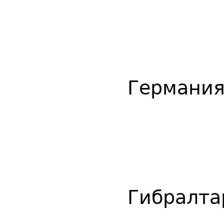
Германи
Гибралта