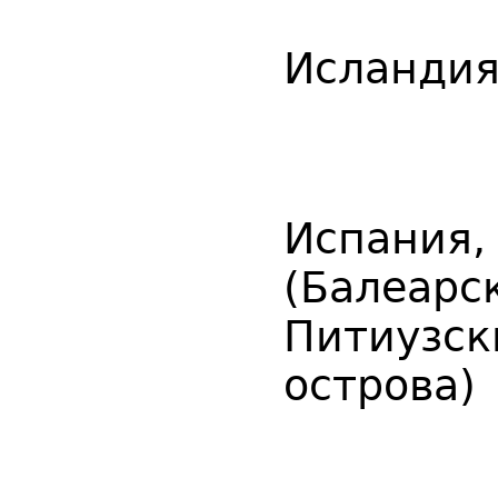
Исландия
Испания,
(Балеарс
Питиузск
острова)