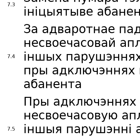
7.3
ініцыятыве абане
За адваротнае па
несвоечасовай апл
іншых парушэннях
7.4
пры адключэннях 
абанента
Пры адключэннях 
несвоечасовую апл
іншыя парушэнні 
7.5