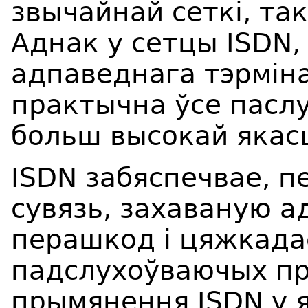
звычайнай сеткі, так
Аднак у сетцы ISDN,
адпаведнага тэрмін
практычна ўсе пасл
больш высокай якас
ISDN забяспечвае, п
сувязь, захаваную 
перашкод і цяжкада
падслухоўваючых пр
прымянення ISDN у 