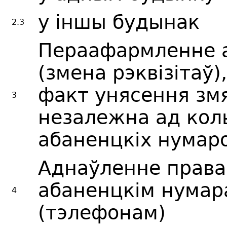
у іншы будынак
2.3
Пераафармленне 
(змена рэквізітаў)
факт унясення зм
3
незалежна ад кол
абаненцкіх нумар
Аднаўленне права
абаненцкім нумар
4
(тэлефонам)