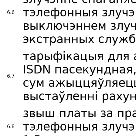
тэлефонныя злучэн
6.6
выключэннем злуч
экстранных служб
тарыфікацыя для 
ISDN пасекундная
6.7
сум ажыццяўляец
выстаўленні раху
звыш платы за пр
тэлефонныя злучэ
6.8