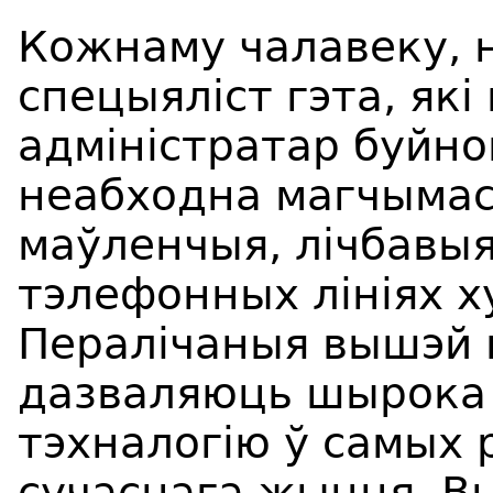
Кожнаму чалавеку, 
спецыяліст гэта, які
адміністратар буйно
неабходна магчымас
маўленчыя, лічбавыя
тэлефонных лініях ху
Пералічаныя вышэй 
дазваляюць шырока
тэхналогію ў самых 
сучаснага жыцця. В