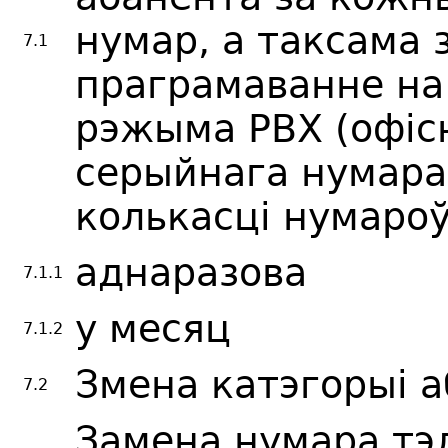
нумар, а таксама 
7.1
праграмаванне на
рэжыма РВХ (офісн
серыйнага нумара
колькасці нумароў
аднаразова
7.1.1
у месяц
7.1.2
Змена катэгорыі 
7.2
Замена нумара тэ