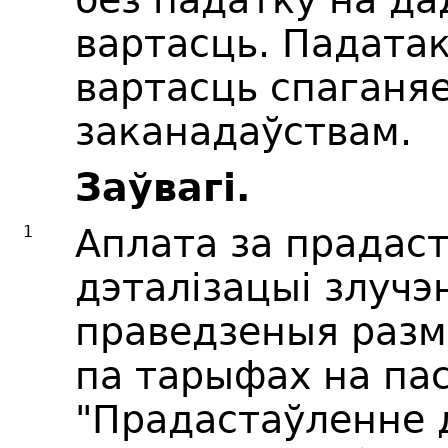
вартасць. Падата
вартасць спаганяе
заканадаўствам.
Заўвагі.
1
Аплата за прадас
дэталізацыі злучэ
праведзеныя разм
па тарыфах на па
"Прадастаўленне 