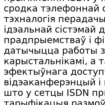
сродка тэлефоннай с
тэхналогія перадачы
ідэальнай сістэмай д
прадпрыемстваў і фі
датычыцца работы з
карыстальнікамі, а 
эфектыўнага доступу
відэаканферэнцый і 
што у сетцы ISDN п
тарыфікацыя размоў,