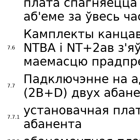
плата спагняецца
аб'еме за ўвесь ч
Камплекты канца
NTBA і NT+2ав з'
7.6
маемасцю прадпре
Падключэнне на а
7.7
(2В+D) двух абане
установачная пла
7.7.1
абанента