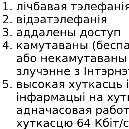
лічбавая тэлефані
відэатэлефанія
аддалены доступ
камутаваны (бесп
або некамутаваны 
злучэнне з Інтэрнэ
высокая хуткасць 
інфармацыі на хутк
адначасовая работ
хуткасцю 64 Кбіт/с