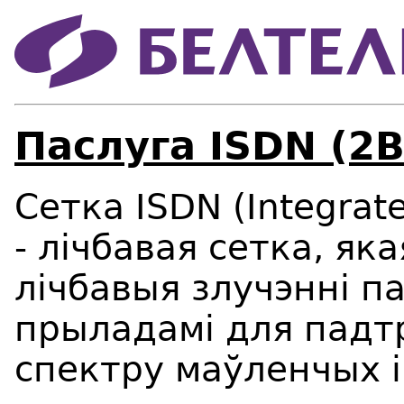
Паслуга ISDN (2
Сетка ISDN (Integrate
- лічбавая сетка, як
лічбавыя злучэнні п
прыладамі для пад
спектру маўленчых 