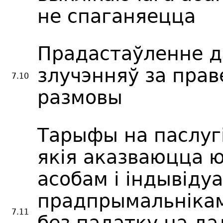
не спаганяецца
Прадастаўленне д
злучэнняў за пра
7.10
размовы
Тарыфы на паслугі
якія аказваюцца
асобам і індывіду
прадпрымальніка
7.11
без падатку на д