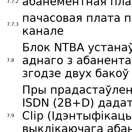
абанементная пла
7.7.2
пачасовая плата 
7.7.3
канале
Блок NTBA устана
аднаго з абанент
7.8
згодзе двух бакоў
Пры прадастаўлен
ISDN (2B+D) дадат
Clip (Ідэнтыфікацы
7.9
выклікаючага аба