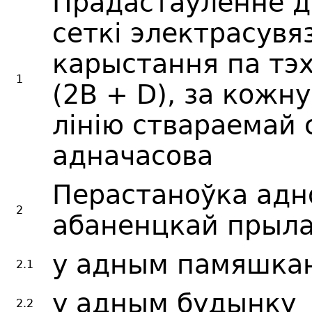
Прадастаўленне д
сеткі электрасувя
карыстання па тэх
1
(2B + D), за кож
лінію ствараемай 
адначасова
Перастаноўка адн
2
абаненцкай прыл
у адным памяшка
2.1
у адным будынку
2.2