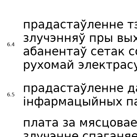
прадастаўленне 
злучэнняў пры вы
6.4
абанентаў сетак с
рухомай электрасу
прадастаўленне д
6.5
інфармацыйных па
плата за мясцова
злучэнне спаганяе