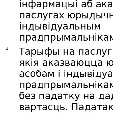
інфармацыі аб ак
паслугах юрыдычн
індывідуальным
прадпрымальнікам
2
Тарыфы на паслугі
якія аказваюцца
асобам і індывіду
прадпрымальніка
без падатку на д
вартасць. Падата