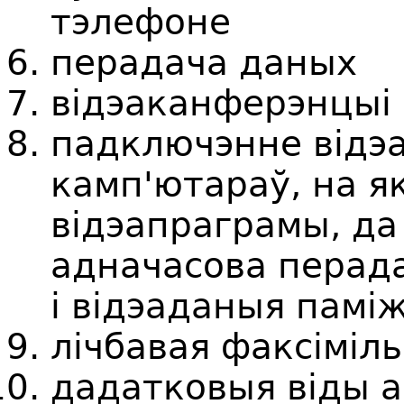
тэлефоне
перадача даных
відэаканферэнцыі
падключэнне відэ
камп'ютараў, на я
відэапраграмы, да
адначасова перад
і відэаданыя памі
лічбавая факсіміль
дадатковыя віды а