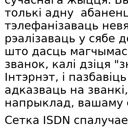
толькі адну абанен
тэлефанізаваць невял
рэалізаваць у сябе 
што дасць магчымас
званок, калі дзіця "
Інтэрнэт, і пазбавіц
адказваць на званкі
напрыклад, вашаму 
Сетка ISDN спалучае