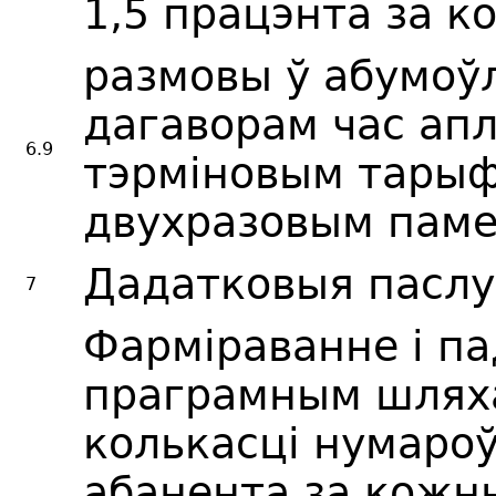
1,5 працэнта за 
размовы ў абумоў
дагаворам час ап
6.9
тэрміновым тарыф
двухразовым пам
Дадатковыя паслу
7
Фарміраванне і п
праграмным шлях
колькасці нумароў
абанента за кожн