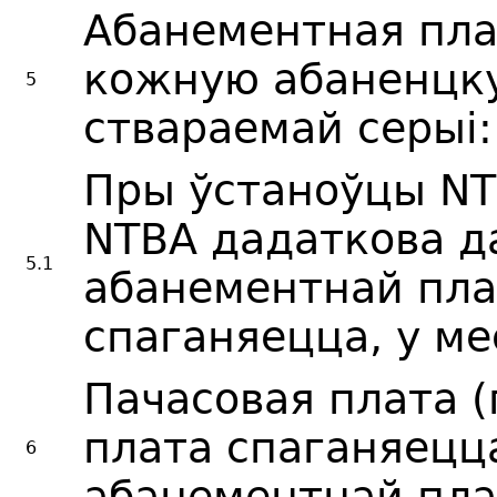
Абанементная плат
кожную абаненцку
5
ствараемай серыі:
Пры ўстаноўцы NT
NTBA дадаткова д
5.1
абанементнай пл
спаганяецца, у ме
Пачасовая плата (
плата спаганяецц
6
абанементнай плат