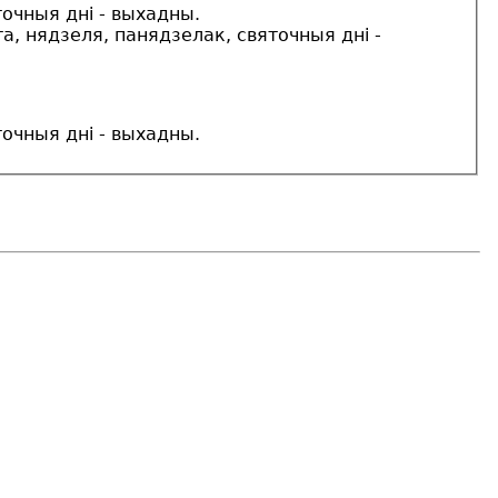
точныя дні - выхадны.
та, нядзеля, панядзелак, святочныя дні -
точныя дні - выхадны.