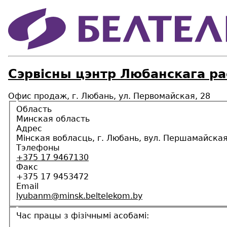
Сэрвісны цэнтр Любанскага р
Офис продаж, г. Любань, ул. Первомайская, 28
Область
Минская область
Адрес
Мінская вобласць, г. Любань, вул. Першамайская
Тэлефоны
+375 17 9467130
Факс
+375 17 9453472
Email
lyubanm@minsk.beltelekom.by
Час працы з фізічнымі асобамі: