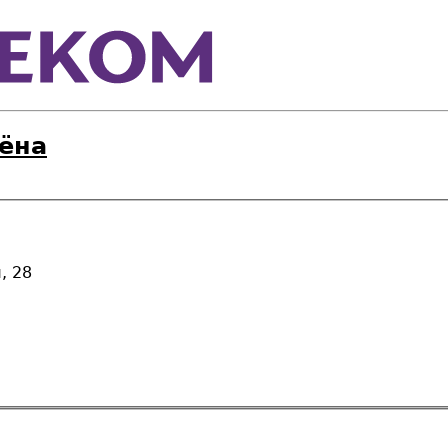
аёна
, 28